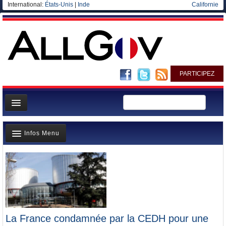
International:
États-Unis
|
Inde
Californie
PARTICIPEZ
Page d'accueil
Infos Menu
Infos
Gouvernement
Dernieres infos
Ministères/Directions
Elections européennes
Blog
A la Une
Elections européennes
Polémiques
La France condamnée par la CEDH pour une