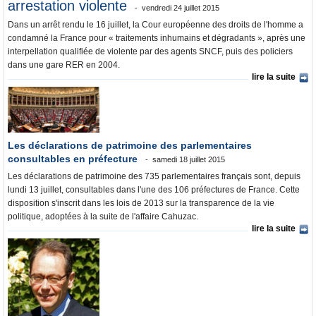
Où va l’argent?
arrestation violente
vendredi 24 juillet 2015
Dans un arrêt rendu le 16 juillet, la Cour européenne des droits de l'homme a
La France et le Monde
condamné la France pour « traitements inhumains et dégradants », après une
interpellation qualifiée de violente par des agents SNCF, puis des policiers
dans une gare RER en 2004.
lire la suite
Les déclarations de patrimoine des parlementaires
consultables en préfecture
samedi 18 juillet 2015
Les déclarations de patrimoine des 735 parlementaires français sont, depuis
lundi 13 juillet, consultables dans l'une des 106 préfectures de France. Cette
disposition s'inscrit dans les lois de 2013 sur la transparence de la vie
politique, adoptées à la suite de l'affaire Cahuzac.
lire la suite