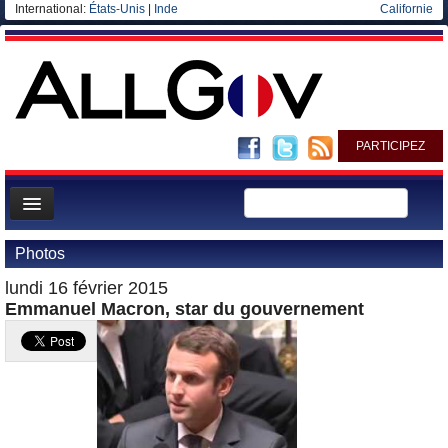
International:
États-Unis
|
Inde
Californie
PARTICIPEZ
Page d'accueil
Photos
Infos
lundi 16 février 2015
Gouvernement
Emmanuel Macron, star du gouvernement
Ministères/Directions
Blog
Elections européennes